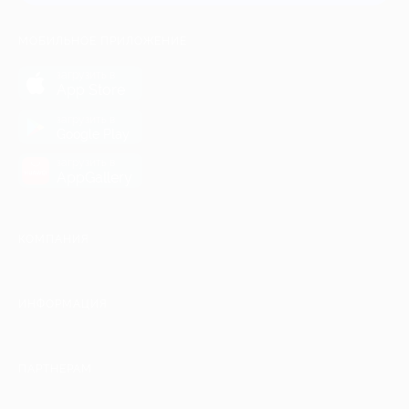
МОБИЛЬНОЕ ПРИЛОЖЕНИЕ
загрузить в
App Store
загрузить в
Google Play
загрузить в
AppGallery
КОМПАНИЯ
ИНФОРМАЦИЯ
ПАРТНЕРАМ