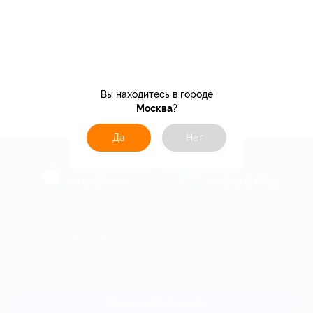
Вы находитесь в городе
Москва
?
Да
Нет
загрузить в
загрузить в
App Store
Google Play
+7 495 649-649-1
Для звонка из Москвы
и регионов России
Связаться с нами