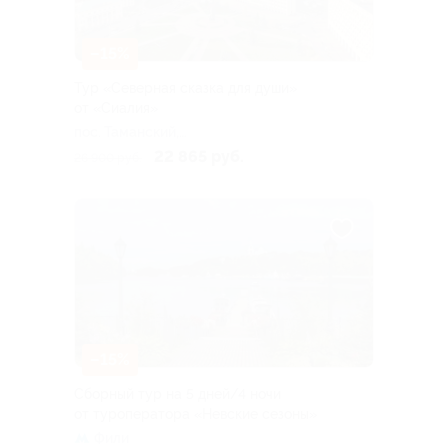
–15%
Тур «Северная сказка для души»
от «Сиалия»
пос. Таманский,
Новороссийский пер, д. 7
22 865 руб.
26 900 руб.
–15%
Сборный тур на 5 дней/4 ночи
от туроператора «Невские сезоны»
Фили