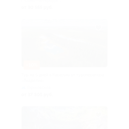
г. Санкт-Петербург,
Большая Посадская ул, д. 16
от 30 555 руб.
–10%
Тур на 5 дней в Карелию от туроператора
«Якарелия»
Горьковская
от 37 305 руб.