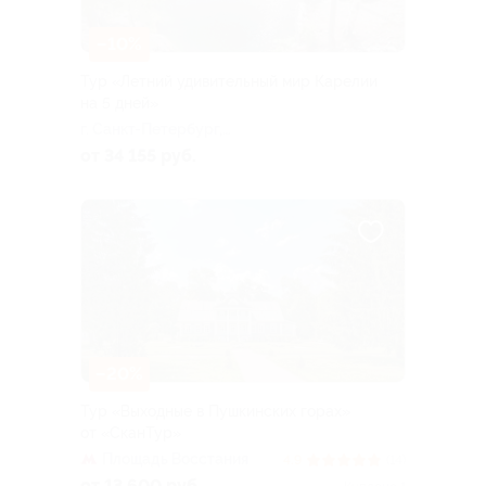
–10%
Тур «Летний удивительный мир Карелии
на 5 дней»
г. Санкт-Петербург,
Большая Посадская ул, д. 16
от 34 155 руб.
–20%
Тур «Выходные в Пушкинских горах»
от «СканТур»
Площадь Восстания
4.9
(14)
от 13 600 руб.