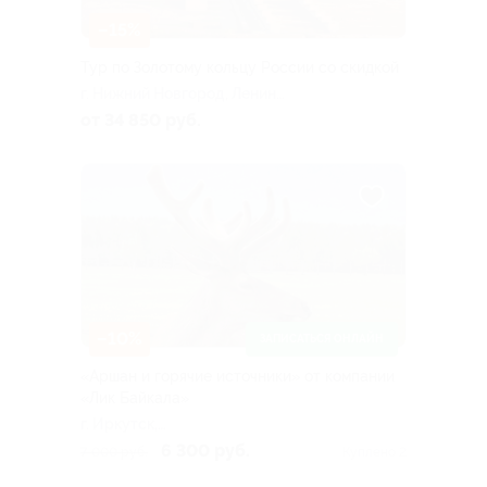
–15%
Тур по Золотому кольцу России со скидкой
г. Нижний Новгород, Ленина
пл
от 34 850 руб.
–10%
ЗАПИСАТЬСЯ ОНЛАЙН
«Аршан и горячие источники» от компании
«Лик Байкала»
г. Иркутск,
Дальневосточная ул, д.
6 300 руб.
7 000 руб.
Куплено 2
164/5