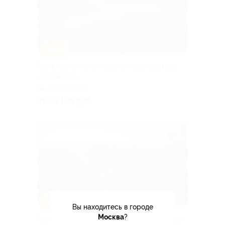
–10%
Тур в Карелию на 4 дня от туроператора
«Якарелия»
Горьковская
от 30 105 руб.
–10%
Вы находитесь в городе
Москва
?
Тур «От шхер до Кижей» от туроператора