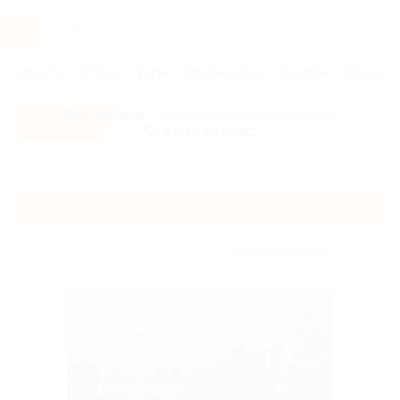
Услуги
Отели
Туры
Промокоды
Кэшбэк
Афиша 
Все скидки
- в мобильном приложении!
Скачать сейчас!
Главная
Туры
Россия
Россия
Без сортировки