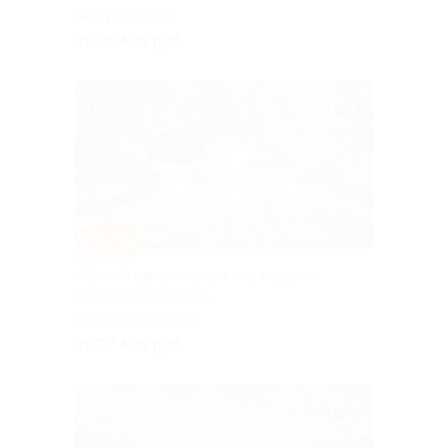
Горьковская
от 36 405 руб.
–10%
«Летний удивительный мир Карелии:
сафари к водопаду»
г. Санкт-Петербург,
Большая Посадская ул, д. 16
от 27 405 руб.